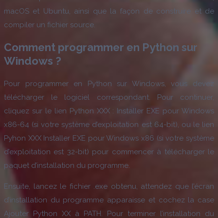
macOS et Ubuntu, ainsi que la façon de construire et de
compiler un fichier source.
Comment programmer en Python sur
Windows ?
Pour programmer en Python sur Windows, vous devez
télécharger le logiciel correspondant. Pour continuer,
cliquez sur le lien Python XXX : Installer EXE pour Windows
x86-64 (si votre système d’exploitation est 64-bit), ou le lien
Pyhon XXX Installer EXE pour Windows x86 (si votre système
d’exploitation est 32-bit) pour commencer à télécharger le
paquet d’installation du programme.
Ensuite, lancez le fichier .exe obtenu, attendez que l’écran
d’installation du programme apparaisse et cochez la case
Ajouter Python XX à PATH. Pour terminer l’installation du