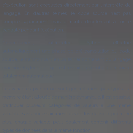
d’exécution sont exécutées directement par l’interprète de
langage. En d’autres termes, le code source n’est pas
compilé séparément, mais alimenté directement à l’unité
centrale pendant l’exécution.
Concrètement, l’interpréteur Python effectue
automatiquement une phase de pré-compilation du code
source, le transformant en un fichier contenant du langage
machine (bytecode), qui est ensuite exécuté de manière
totalement automatique.
Les variables python ne sont généralement pas typés. La
mémoire étant allouée de manière dynamique, il est possible
d’attribuer plusieurs catégories de valeurs à une même
variable, sans nécessairement devoir les définir a priori. De
plus, chaque variable peut également contenir différents
types de données dans la même fonction.