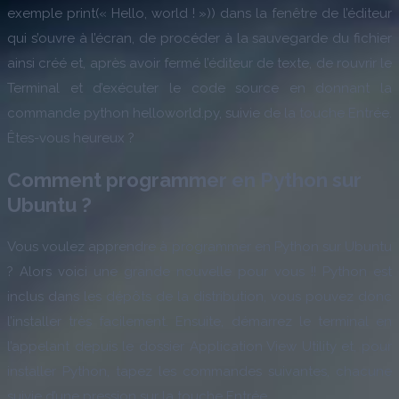
exemple print(« Hello, world ! »)) dans la fenêtre de l’éditeur
qui s’ouvre à l’écran, de procéder à la sauvegarde du fichier
ainsi créé et, après avoir fermé l’éditeur de texte, de rouvrir le
Terminal et d’exécuter le code source en donnant la
commande python helloworld.py, suivie de la touche Entrée.
Êtes-vous heureux ?
Comment programmer en Python sur
Ubuntu ?
Vous voulez apprendre à programmer en Python sur Ubuntu
? Alors voici une grande nouvelle pour vous !! Python est
inclus dans les dépôts de la distribution, vous pouvez donc
l’installer très facilement. Ensuite, démarrez le terminal en
l’appelant depuis le dossier Application View Utility et, pour
installer Python, tapez les commandes suivantes, chacune
suivie d’une pression sur la touche Entrée.