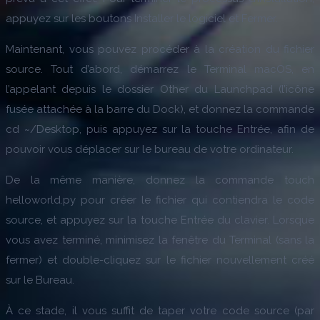
appuyez sur les boutons Installer le logiciel et Fermer.
Maintenant, vous pouvez procéder à la création du fichier
source. Tout d’abord, démarrez le Terminal macOS, en
l’appelant depuis le dossier Other du Launchpad (l’icône
fusée attachée à la barre du Dock), et donnez la commande
cd ~/Desktop, puis appuyez sur la touche Entrée, afin de
pouvoir vous déplacer sur le bureau de votre ordinateur.
De la même manière, donnez la commande touch
helloworld.py pour créer le fichier qui contiendra le code
source, et appuyez sur la touche Entrée du clavier. Lorsque
vous avez terminé, minimisez la fenêtre du Terminal (sans la
fermer) et double-cliquez sur le fichier nouvellement créé
sur le Bureau.
À ce stade, il vous suffit de taper votre code source (par