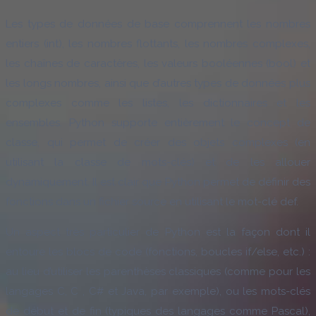
Les types de données de base comprennent les nombres
entiers (int), les nombres flottants, les nombres complexes,
les chaînes de caractères, les valeurs booléennes (bool) et
les longs nombres, ainsi que d’autres types de données plus
complexes comme les listes, les dictionnaires et les
ensembles. Python supporte entièrement le concept de
classe, qui permet de créer des objets complexes (en
utilisant la classe de mots-clés) et de les allouer
dynamiquement. Il est clair que Python permet de définir des
fonctions dans un fichier source en utilisant le mot-clé def.
Un aspect très particulier de Python est la façon dont il
entoure les blocs de code (fonctions, boucles if/else, etc.) :
au lieu d’utiliser les parenthèses classiques (comme pour les
langages C, C , C# et Java, par exemple), ou les mots-clés
de début et de fin (typiques des langages comme Pascal),