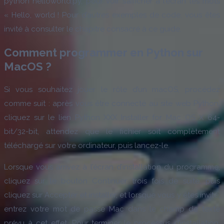
python helloworld.py, pour voir s’afficher à l’écran les mots
« Hello, world ! Pour d’autres exemples de code, vous êtes
invité à consulter le chapitre consacré à ce guide.
Comment programmer en Python sur
MacOS ?
Si vous souhaitez jouer le rôle d’un macOS, procédez
comme suit : après vous être connecté au site web Python,
cliquez sur le lien Python XXX Installer for Mac OS X 64-
bit/32-bit, attendez que le fichier soit complètement
téléchargé sur votre ordinateur, puis lancez-le.
Lorsque vous arrivez à l’écran d’installation du programme,
cliquez sur le bouton Continuer trois fois de suite, puis
cliquez sur Accepter et installer, et lorsque vous y êtes invité,
entrez votre mot de passe Mac dans le champ de texte
prévu à cet effet. Pour terminer le processus d’installation,