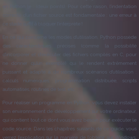
en Python le : (deux points). Pour cette raison, l’indentation
correcte d’un fichier source est fondamentale : une erreur à
ce stade suffit à bloquer l’interprète !
En ce qui concerne les modes d’utilisation, Python possède
des caractéristiques précises (comme la possibilité
d’incorporer et d’exécuter des fichiers compilés en C, pour
ne donner qu’un exemple) qui le rendent extrêmement
puissant et adapté à de nombreux scénarios d’utilisation :
calculs numériques, programmation distribuée, scripts
automatisés, routines de test, etc.
Pour réaliser un programme en Python, vous devez installer
son environnement de développement sur votre ordinateur,
qui contient tout ce dont vous avez besoin pour exécuter le
code source. Dans les chapitres suivants de ce guide, vous
verrez l’explication sur la manière de l’obtenir sur Windows,