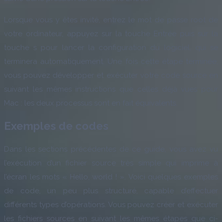
Lorsque vous y êtes invité, entrez le mot de passe root de
votre ordinateur, appuyez sur la touche Entrée puis sur la
touche s pour lancer la configuration du logiciel, qui se
terminera automatiquement. Une fois cette étape terminée,
vous pouvez développer et exécuter votre code source en
suivant les mêmes instructions que celles déjà vues pour
Mac : les deux processus sont en fait équivalents.
Exemples de codes
Dans les sections précédentes de ce guide, vous avez vu
l’exécution d’un fichier source très simple qui imprime à
l’écran les mots « Hello, world ! ». Voici quelques exemples
de code, un peu plus structuré, capable d’effectuer
différents types d’opérations. Vous pouvez créer et exécuter
les fichiers sources en suivant les mêmes étapes que ci-