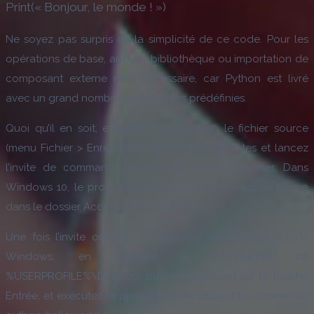
Print(« Bonjour, le monde ! »)
Ne soyez pas surpris de la simplicité de ce code. Pour les
opérations de base, aucune bibliothèque ou importation de
composant externe n’est nécessaire, car Python est livré
avec un grand nombre de fonctions prédéfinies.
Quoi qu’il en soit, enregistrez à nouveau le fichier source
(menu Fichier > Enregistrer), fermez le bloc-notes et lancez
l’invite de commande à partir du menu Démarrer. Dans
Windows 10, le programme mentionné ci-dessus se trouve
dans le dossier Accessoires de Windows.
Une fois l’invite ouverte, rendez-vous dans le bureau de
Windows, en donnant la commande cd
%USERPROFILE%\Desktop, puis en appuyant sur la touche
Entrée, et exécutez le programme en utilisant la commande