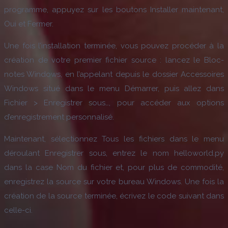
programme, appuyez sur les boutons Installer maintenant,
Oui et Fermer.
Une fois l’installation terminée, vous pouvez procéder à la
création de votre premier fichier source : lancez le Bloc-
notes Windows, en l’appelant depuis le dossier Accessoires
Windows situé dans le menu Démarrer, puis allez dans
Fichier > Enregistrer sous…, pour accéder aux options
d’enregistrement personnalisé.
Maintenant, sélectionnez Tous les fichiers dans le menu
déroulant Enregistrer sous, entrez le nom helloworld.py
dans la case Nom du fichier et, pour plus de commodité,
enregistrez la source sur votre bureau Windows. Une fois la
création de la source terminée, écrivez le code suivant dans
celle-ci.