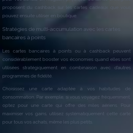
proposent du cashback sur les cartes cadeaux que vous
pouvez ensuite utiliser en boutique.
Stratégies de multi-accumulation avec les cartes
bancaires à points
Les cartes bancaires à points ou à cashback peuvent
considérablement booster vos économies quand elles sont
utilisées stratégiquement en combinaison avec d’autres
programmes de fidélité.
Choisissez une carte adaptée à vos habitudes de
consommation. Par exemple, si vous voyagez fréquemment,
optez pour une carte qui offre des miles aériens. Pour
maximiser vos gains, utilisez systématiquement cette carte
pour tous vos achats, même les plus petits.