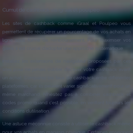
Cumul de cashback via igraal et poulpeo
Les sites de cashback comme iGraal et Poulpeo vous
permettent de récupérer un pourcentage de vos achats en
ligne sous forme de remboursement. Pour maximiser vos
gains, il est crucial d’adopter une approche systématique.
Installez les extensions de navigateur proposées par ces
sites pour ne jamais oublier d’activer votre cashback avant
un achat. Comparez les taux de cashback entre différentes
plateformes, car ils peuvent varier significativement pour un
même marchand. N’hésitez pas à combiner cashback et
codes promo quand c’est possible, en vérifiant toujours les
conditions d’utilisation.
Une astuce méconnue consiste à utiliser le cashback même
pour vos achats en magasin physique. Certaines enseignes