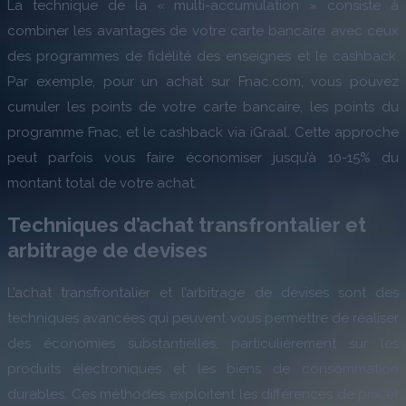
La technique de la « multi-accumulation » consiste à
combiner les avantages de votre carte bancaire avec ceux
des programmes de fidélité des enseignes et le cashback.
Par exemple, pour un achat sur Fnac.com, vous pouvez
cumuler les points de votre carte bancaire, les points du
programme Fnac, et le cashback via iGraal. Cette approche
peut parfois vous faire économiser jusqu’à 10-15% du
montant total de votre achat.
Techniques d’achat transfrontalier et
arbitrage de devises
L’achat transfrontalier et l’arbitrage de devises sont des
techniques avancées qui peuvent vous permettre de réaliser
des économies substantielles, particulièrement sur les
produits électroniques et les biens de consommation
durables. Ces méthodes exploitent les différences de prix et