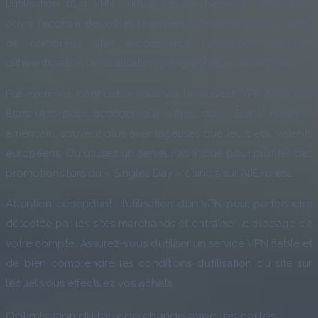
L’utilisation d’un VPN (Virtual Private Network) peut vous
ouvrir l’accès à des offres réservées à certains pays. En effet,
de nombreux sites e-commerce pratiquent des prix
différents selon la localisation géographique de l’acheteur.
Par exemple, connectez-vous via un serveur VPN situé aux
États-Unis pour accéder aux offres du « Black Friday »
américain, souvent plus avantageuses que leurs équivalents
européens. Ou utilisez un serveur asiatique pour profiter des
promotions lors du « Singles Day » chinois sur AliExpress.
Attention cependant : l’utilisation d’un VPN peut parfois être
détectée par les sites marchands et entraîner le blocage de
votre compte. Assurez-vous d’utiliser un service VPN fiable et
de bien comprendre les conditions d’utilisation du site sur
lequel vous effectuez vos achats.
Optimisation du taux de change avec les cartes