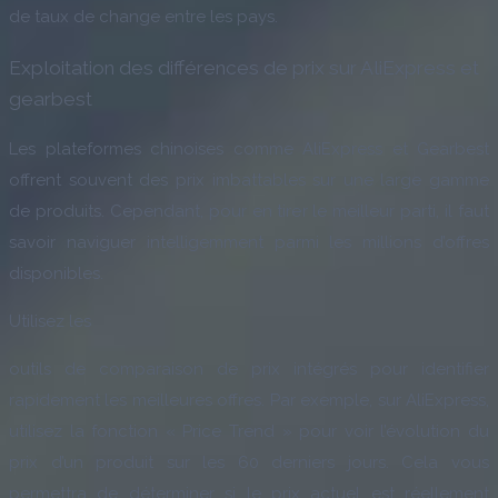
de taux de change entre les pays.
Exploitation des différences de prix sur AliExpress et
gearbest
Les plateformes chinoises comme AliExpress et Gearbest
offrent souvent des prix imbattables sur une large gamme
de produits. Cependant, pour en tirer le meilleur parti, il faut
savoir naviguer intelligemment parmi les millions d’offres
disponibles.
Utilisez les
outils de comparaison de prix intégrés pour identifier
rapidement les meilleures offres. Par exemple, sur AliExpress,
utilisez la fonction « Price Trend » pour voir l’évolution du
prix d’un produit sur les 60 derniers jours. Cela vous
permettra de déterminer si le prix actuel est réellement