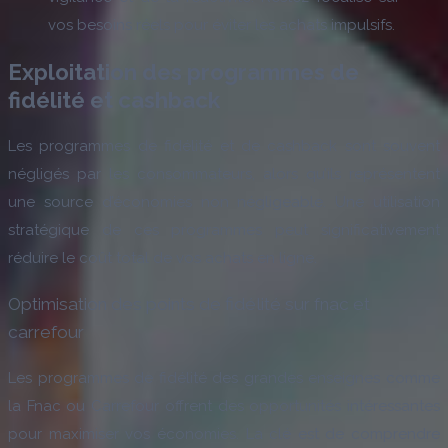
vos besoins réels pour éviter les achats impulsifs.
Exploitation des programmes de
fidélité et cashback
Les programmes de fidélité et de cashback sont souvent
négligés par les consommateurs, alors qu’ils représentent
une source d’économies non négligeable. Une utilisation
stratégique de ces programmes peut significativement
réduire le coût total de vos achats en ligne.
Optimisation des points de fidélité sur fnac et
carrefour
Les programmes de fidélité des grandes enseignes comme
la Fnac ou Carrefour offrent des opportunités intéressantes
pour maximiser vos économies. La clé est de comprendre