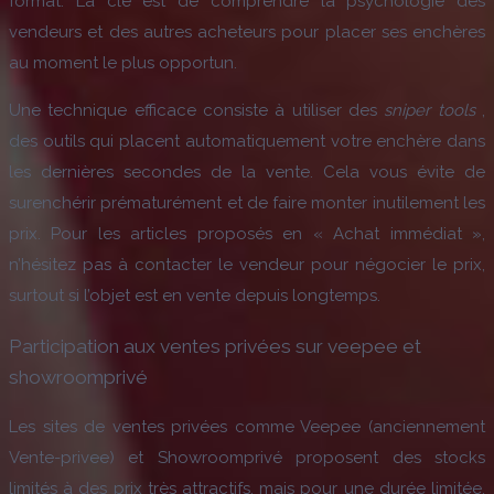
format. La clé est de comprendre la psychologie des
vendeurs et des autres acheteurs pour placer ses enchères
au moment le plus opportun.
Une technique efficace consiste à utiliser des
sniper tools
,
des outils qui placent automatiquement votre enchère dans
les dernières secondes de la vente. Cela vous évite de
surenchérir prématurément et de faire monter inutilement les
prix. Pour les articles proposés en « Achat immédiat »,
n’hésitez pas à contacter le vendeur pour négocier le prix,
surtout si l’objet est en vente depuis longtemps.
Participation aux ventes privées sur veepee et
showroomprivé
Les sites de ventes privées comme Veepee (anciennement
Vente-privee) et Showroomprivé proposent des stocks
limités à des prix très attractifs, mais pour une durée limitée.