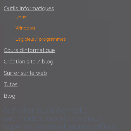
Outils informatiques
Linux
Windows
Logiciels / programmes
Cours d’informatique
Création site / blog
Surfer sur le web
Tutos
Blog
Acheter sur internet :
méthodes secrètes pour
repérer les meilleures offres