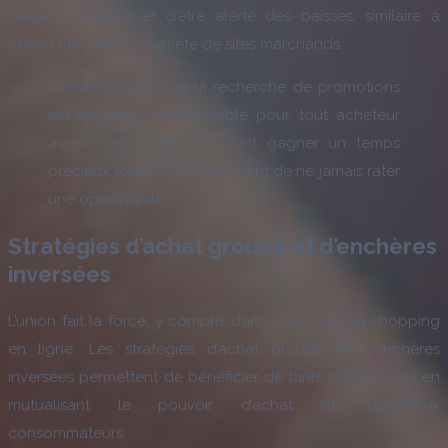
certains produits et d’être alerté des baisses, similaire à
Keepa mais sur une variété de sites marchands.
L’automatisation de la recherche de promotions
est devenue indispensable pour tout acheteur
averti. Ces outils vous font gagner un temps
précieux tout en vous assurant de ne jamais rater
une opportunité.
Stratégies d’achat groupé et d’enchères
inversées
L’union fait la force, y compris dans le monde du shopping
en ligne. Les stratégies d’achat groupé et d’enchères
inversées permettent de bénéficier de tarifs préférentiels en
mutualisant le pouvoir d’achat de nombreux
consommateurs.