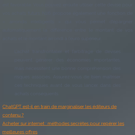
est favorable. Vous pouvez ensuite utiliser cette devise pour
vos achats futurs. N26 propose également une fonction de
« arrondis intelligents » qui vous permet d’épargner
automatiquement la différence entre le montant de vos
achats et le montant arrondi à l’euro supérieur.
L’achat transfrontalier et l’arbitrage de devises
peuvent générer des économies importantes,
mais nécessitent une bonne compréhension des
risques associés. Assurez-vous de bien maîtriser
ces techniques avant de vous lancer dans des
achats conséquents.
ChatGPT est-il en train de marginaliser les éditeurs de
contenu ?
Acheter sur internet : méthodes secrètes pour repérer les
meilleures offres