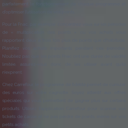
parfaitement le fonctionnement de chaque programme et
d’optimiser l’utilisation de vos points.
Pour la Fnac, par exemple, concentrez-vous sur les périodes
de « multiplication des points » où vos achats vous
rapportent deux à trois fois plus de points que d’habitude.
Planifiez vos achats importants pendant ces périodes.
N’oubliez pas que les points Fnac ont une durée de validité
limitée, assurez-vous donc de les utiliser avant qu’ils
n’expirent.
Chez Carrefour, le programme de fidélité permet de cumuler
des euros sur votre cagnotte. Soyez attentif aux offres
spéciales qui vous permettent de gagner plus sur certains
produits. Utilisez l’application Carrefour pour scanner vos
tickets de caisse et ne pas perdre de points, même sur vos
petits achats.