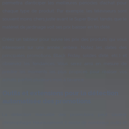
permettra d’anticiper les meilleures périodes d’achat pour
chaque type de produit. Par exemple, les téléviseurs sont
souvent moins chers juste avant le Super Bowl, tandis que le
matériel de jardinage voit ses prix baisser en fin d’été.
Créez un tableur pour suivre les prix des produits qui vous
intéressent sur une année entière. Notez les dates des
principales promotions (Black Friday, soldes d’été, etc.) et
observez les tendances. Vous serez ainsi en mesure de
prédire les moments les plus propices pour réaliser vos
achats, parfois plusieurs mois à l’avance.
Outils et extensions pour la détection
automatisée des promotions
La détection manuelle des promotions peut s’avérer
chronophage. Heureusement, il existe de nombreux outils et