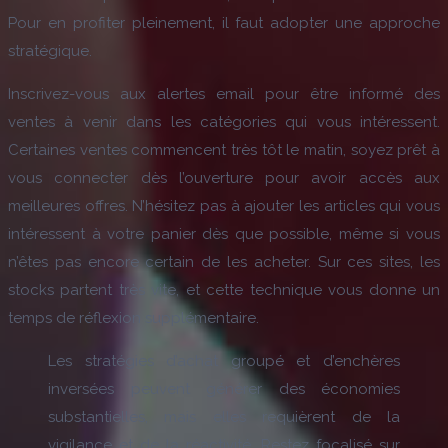
Pour en profiter pleinement, il faut adopter une approche
stratégique.
Inscrivez-vous aux alertes email pour être informé des
ventes à venir dans les catégories qui vous intéressent.
Certaines ventes commencent très tôt le matin, soyez prêt à
vous connecter dès l’ouverture pour avoir accès aux
meilleures offres. N’hésitez pas à ajouter les articles qui vous
intéressent à votre panier dès que possible, même si vous
n’êtes pas encore certain de les acheter. Sur ces sites, les
stocks partent très vite, et cette technique vous donne un
temps de réflexion supplémentaire.
Les stratégies d’achat groupé et d’enchères
inversées peuvent générer des économies
substantielles, mais elles requièrent de la
vigilance et de la réactivité. Restez focalisé sur