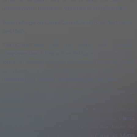
offres de vendeurs tiers et les produits d’occasion, qui
peuvent parfois révéler des opportunités exceptionnelles.
Paramétrage de CamelCamelCamel pour l’historique
des tarifs
CamelCamelCamel est un autre outil essentiel,
complémentaire à Keepa. Il se distingue par sa capacité à
fournir un historique de prix très détaillé, remontant parfois
sur plusieurs années. Cette profondeur d’analyse est
précieuse pour identifier les véritables bonnes affaires.
Pour tirer le meilleur parti de CamelCamelCamel, créez un
compte et importez votre liste de souhaits Amazon. L’outil
analysera automatiquement l’historique de prix de tous ces
produits et vous alertera des baisses significatives. Utilisez
également la fonction de prédiction des prix, basée sur
l’analyse des tendances passées, pour anticiper les futures