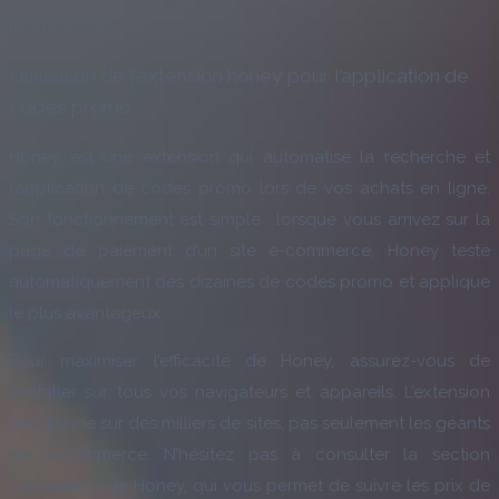
promotions.
Utilisation de l’extension honey pour l’application de
codes promo
Honey est une extension qui automatise la recherche et
l’application de codes promo lors de vos achats en ligne.
Son fonctionnement est simple : lorsque vous arrivez sur la
page de paiement d’un site e-commerce, Honey teste
automatiquement des dizaines de codes promo et applique
le plus avantageux.
Pour maximiser l’efficacité de Honey, assurez-vous de
l’installer sur tous vos navigateurs et appareils. L’extension
fonctionne sur des milliers de sites, pas seulement les géants
du e-commerce. N’hésitez pas à consulter la section
« Droplist » de Honey, qui vous permet de suivre les prix de