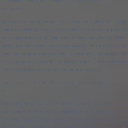
Pcloud et son chiffrement côté client zero
knowledge
pCloud se démarque par son offre de chiffrement côté
client appelée pCloud Crypto. Cette fonctionnalité permet
aux utilisateurs de chiffrer leurs fichiers les plus sensibles
avec une clé qu’eux seuls connaissent. Même pCloud ne
peut accéder à ces données, offrant ainsi un niveau de
confidentialité maximal. L’authentification multifactorielle
vient compléter ce dispositif de sécurité robuste.
Tresorit et sa technologie de chiffrement de bout en
bout
Tresorit mise sur un chiffrement de bout en bout pour tous
les fichiers stockés sur sa plateforme. Les données sont
chiffrées avant même de quitter votre appareil, ce qui
garantit leur confidentialité tout au long du processus de