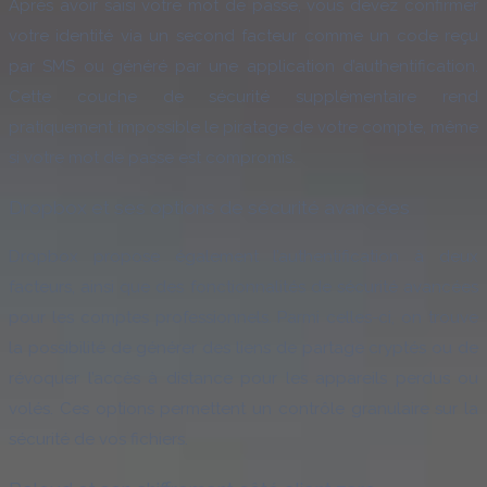
Après avoir saisi votre mot de passe, vous devez confirmer
votre identité via un second facteur comme un code reçu
par SMS ou généré par une application d’authentification.
Cette couche de sécurité supplémentaire rend
pratiquement impossible le piratage de votre compte, même
si votre mot de passe est compromis.
Dropbox et ses options de sécurité avancées
Dropbox propose également l’authentification à deux
facteurs, ainsi que des fonctionnalités de sécurité avancées
pour les comptes professionnels. Parmi celles-ci, on trouve
la possibilité de générer des liens de partage cryptés ou de
révoquer l’accès à distance pour les appareils perdus ou
volés. Ces options permettent un contrôle granulaire sur la
sécurité de vos fichiers.