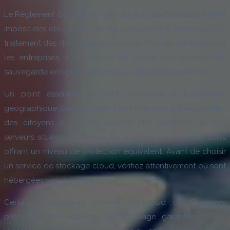
Le Règlement Général sur la Protection des Données (RGPD)
impose des obligations strictes concernant le stockage et le
traitement des données personnelles. Pour les particuliers et
les entreprises, il est crucial de choisir des solutions de
sauvegarde en ligne conformes à cette réglementation.
Un point essentiel du RGPD concerne la localisation
géographique des données. Les informations personnelles
des citoyens européens doivent être stockées sur des
serveurs situés dans l’Union Européenne, ou dans des pays
offrant un niveau de protection équivalent. Avant de choisir
un service de stockage cloud, vérifiez attentivement où sont
hébergées vos données.
Certains fournisseurs comme OVHcloud ou Scaleway
proposent des solutions de stockage garantissant une