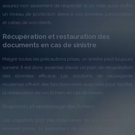
assurez non seulement de respecter la loi, mais aussi d’offrir
un niveau de protection élevé à vos données personnelles
et celles de vos clients.
Récupération et restauration des
documents en cas de sinistre
Malgré toutes les précautions prises, un sinistre peut toujours
survenir. Il est donc essentiel d’avoir un plan de récupération
des données efficace. Les solutions de sauvegarde
modernes offrent des fonctionnalités avancées pour faciliter
la restauration de vos fichiers en cas de besoin.
Snapshots et versionnage des fichiers
Les
snapshots
sont des instantanés de vos données à un
moment précis. Ils permettent de revenir rapidement à un