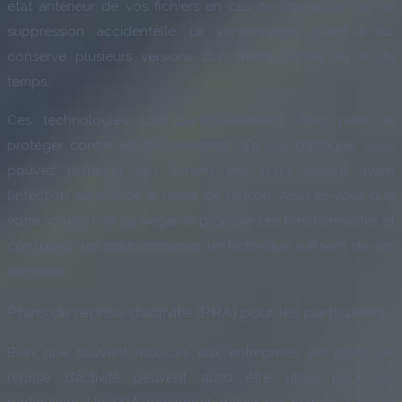
état antérieur de vos fichiers en cas de corruption ou de
suppression accidentelle. Le versionnage, quant à lui,
conserve plusieurs versions d’un même fichier au fil du
temps.
Ces technologies sont particulièrement utiles pour se
protéger contre les
ransomwares
. En cas d’attaque, vous
pouvez restaurer vos fichiers tels qu’ils étaient avant
l’infection, sans avoir à payer de rançon. Assurez-vous que
votre solution de sauvegarde propose ces fonctionnalités et
configurez-les pour conserver un historique suffisant de vos
données.
Plans de reprise d’activité (PRA) pour les particuliers
Bien que souvent associés aux entreprises, les plans de
reprise d’activité peuvent aussi être utiles pour les