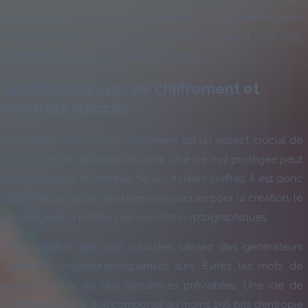
stockage et de partage. Combinée à l’authentification
multifactorielle, cette approche fait de Tresorit l’une des
solutions les plus sécurisées du marché.
Gestion des clés de chiffrement et
contrôle d’accès
La gestion des clés de chiffrement est un aspect crucial de
la sécurité des données en ligne. Une clé mal protégée peut
compromettre l’ensemble de vos fichiers chiffrés. Il est donc
essentiel d’adopter des bonnes pratiques pour la création, le
stockage et la rotation de vos clés cryptographiques.
Pour générer des clés robustes, utilisez des générateurs
aléatoires cryptographiquement sûrs. Évitez les mots de
passe simples ou des séquences prévisibles. Une clé de
chiffrement forte doit comporter au moins 256 bits d’entropie