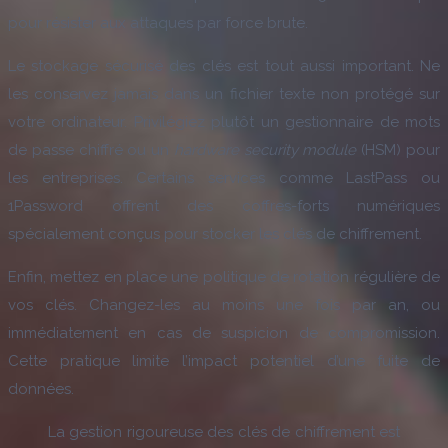
pour résister aux attaques par force brute.
Le stockage sécurisé des clés est tout aussi important. Ne
les conservez jamais dans un fichier texte non protégé sur
votre ordinateur. Privilégiez plutôt un gestionnaire de mots
de passe chiffré ou un
hardware security module
(HSM) pour
les entreprises. Certains services comme LastPass ou
1Password offrent des coffres-forts numériques
spécialement conçus pour stocker les clés de chiffrement.
Enfin, mettez en place une politique de rotation régulière de
vos clés. Changez-les au moins une fois par an, ou
immédiatement en cas de suspicion de compromission.
Cette pratique limite l’impact potentiel d’une fuite de
données.
La gestion rigoureuse des clés de chiffrement est