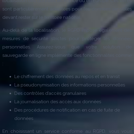
localisation des données en France ou en Europe. Ces offres
sont particulièrement adaptées pour les données sensibles
devant rester sur le territoire national.
Au-delà de la localisation, le RGPD impose également des
mesures de sécurité strictes pour protéger les données
personnelles. Assurez-vous que votre solution de
sauvegarde en ligne implémente des fonctionnalités comme
:
Le chiffrement des données au repos et en transit
La pseudonymisation des informations personnelles
Des contrôles d’accès granulaires
La journalisation des accès aux données
Des procédures de notification en cas de fuite de
données
En choisissant un service conforme au RGPD, vous vous