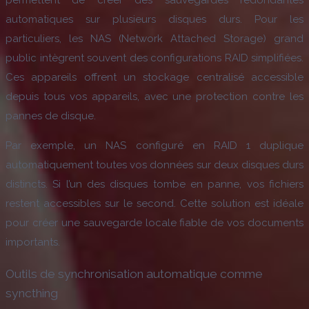
permettent de créer des sauvegardes redondantes
automatiques sur plusieurs disques durs. Pour les
particuliers, les NAS (Network Attached Storage) grand
public intègrent souvent des configurations RAID simplifiées.
Ces appareils offrent un stockage centralisé accessible
depuis tous vos appareils, avec une protection contre les
pannes de disque.
Par exemple, un NAS configuré en RAID 1 duplique
automatiquement toutes vos données sur deux disques durs
distincts. Si l’un des disques tombe en panne, vos fichiers
restent accessibles sur le second. Cette solution est idéale
pour créer une sauvegarde locale fiable de vos documents
importants.
Outils de synchronisation automatique comme
syncthing