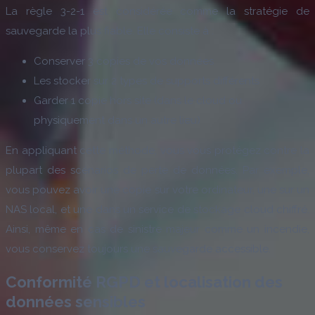
La règle 3-2-1 est considérée comme la stratégie de
sauvegarde la plus fiable. Elle consiste à :
Conserver 3 copies de vos données
Les stocker sur 2 types de supports différents
Garder 1 copie hors site (dans le cloud ou
physiquement dans un autre lieu)
En appliquant cette méthode, vous vous protégez contre la
plupart des scénarios de perte de données. Par exemple,
vous pouvez avoir une copie sur votre ordinateur, une sur un
NAS local, et une dans un service de stockage cloud chiffré.
Ainsi, même en cas de sinistre majeur comme un incendie,
vous conservez toujours une sauvegarde accessible.
Conformité RGPD et localisation des
données sensibles