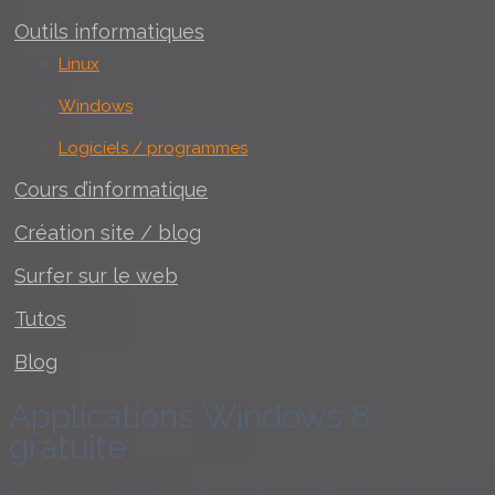
Outils informatiques
Linux
Windows
Logiciels / programmes
Cours d’informatique
Création site / blog
Surfer sur le web
Tutos
Blog
Applications Windows 8
gratuite